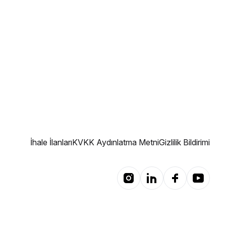
İhale İlanları
KVKK Aydınlatma Metni
Gizlilik Bildirimi