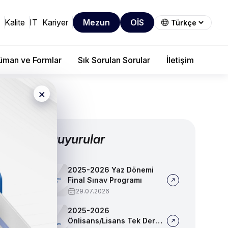
Kalite
IT
Kariyer
Mezun
OİS
man ve Formlar
Sık Sorulan Sorular
İletişim
×
Diğer Duyurular
2025-2026 Yaz Dönemi
Final Sınav Programı
29.07.2026
2025-2026
Önlisans/Lisans Tek Ders