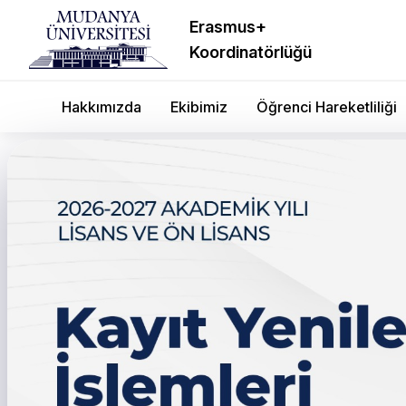
Erasmus+
Koordinatörlüğü
Hakkımızda
Ekibimiz
Öğrenci Hareketliliği
← Tüm duyurular
2022-2023 Akademik Yılı
Hakkında Bilgilendirme