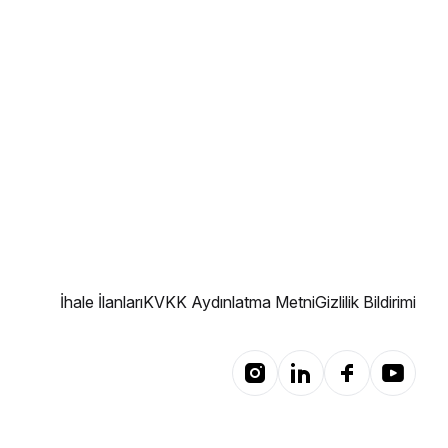
İhale İlanları
KVKK Aydınlatma Metni
Gizlilik Bildirimi