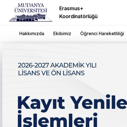
Erasmus+
Koordinatörlüğü
Hakkımızda
Ekibimiz
Öğrenci Hareketliliği
← Tüm duyurular
2024-2025 Akademik Yıl
Enstitüsü Güz Dönemi F