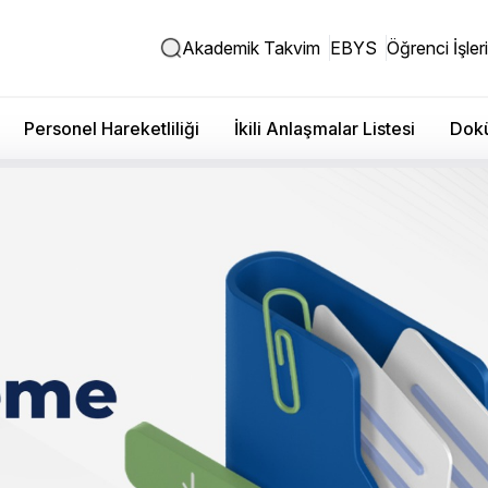
Akademik Takvim
EBYS
Öğrenci İşleri
Personel Hareketliliği
İkili Anlaşmalar Listesi
Dokü
ı Lisansüstü Eğitim
inal Sınav Programı