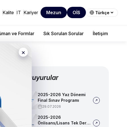
Kalite
IT
Kariyer
Mezun
OİS
man ve Formlar
Sık Sorulan Sorular
İletişim
×
Diğer Duyurular
2025-2026 Yaz Dönemi
Final Sınav Programı
29.07.2026
2025-2026
Önlisans/Lisans Tek Ders