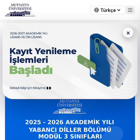
×
← Tüm duyurular
2025 - 2026 Akademik Yılı
Yabancı Diller Bölümü Modül 3
Sınıfları Hakkında