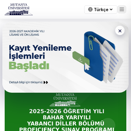
×
← Tüm duyurular
2025-2026 Akademik Yılı
Yabancı Diller Bölümü
Proficiency Sınavı Programı