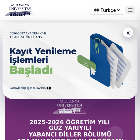
×
← Tüm duyurular
2025-2026 Öğretim Yılı Güz
Yarıyılı Yabancı Diller Bölümü
Ara Muafiyet Sınav Programı