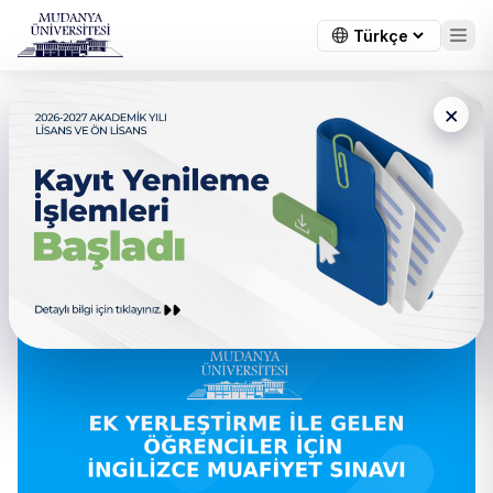
×
← Tüm duyurular
Ek Yerleştirme ile Gelen
Öğrenciler için İngilizce
Muafiyet Sınavı Hakkında