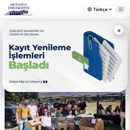
×
Bahar Şenliği’nde
Öğrencilerimizin Standı Büyük
İlgi Gördü