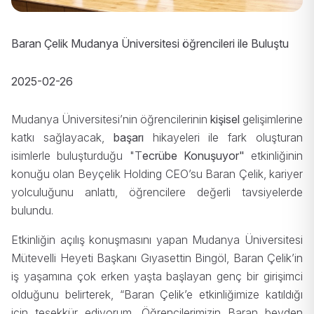
Baran Çelik Mudanya Üniversitesi öğrencileri ile Buluştu
2025-02-26
Mudanya Üniversitesi’nin öğrencilerinin
kişisel
gelişimlerine
katkı sağlayacak,
başarı
hikayeleri ile fark oluşturan
isimlerle buluşturduğu "T
ecrübe Konuşuyor
"
etkinliğinin
konuğu olan Beyçelik Holding CEO’su Baran Çelik, kariyer
yolculuğunu anlattı, öğrencilere değerli tavsiyelerde
bulundu.
Etkinliğin açılış konuşmasını yapan Mudanya Üniversitesi
Mütevelli Heyeti Başkanı Gıyasettin Bingöl, Baran Çelik’in
iş yaşamına çok erken yaşta başlayan genç bir girişimci
olduğunu belirterek, “Baran Çelik’e etkinliğimize katıldığı
için teşekkür ediyorum. Öğrencilerimizin Baran beyden