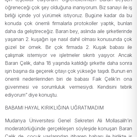
öğreneceği çok şey olduğuna inanıyorum. Biz sanayi ile iş
birliği içinde yol yürümek istiyoruz. Bugüne kadar da bu
konuda çok önemli firmalarla protokoller yaptık, bunları
daha da geliştireceğiz. Baran bey, aslında aile şirketlerinde
yaşanan 2. kuşağın işe nasıl dahil olması konusunda çok
güzel bir örnek. Bir çok firmada 2. Kuşak babası ile
çalışmak istemiyor ve işletmeler sıkıntı yaşıyor. Ancak
Baran Çelik, daha 18 yaşında katıldığı şirkette daha sonra
işin başına da geçerek çıtayı çok yükseğe taşıdı. Bunun en
önemli nedenlerinden biri de babası Faik Çelik’in ona
güvenmesi ve sorumluluk vermesiydi. Kendisini tebrik
ediyorum” diye konuştu.
BABAMI HAYAL KIRIKLIĞINA UĞRATMADIM
Mudanya Üniversitesi Genel Sekreteri Ali Mollasalih’in
moderatörlüğünde gerçekleşen söyleşide konuşan Baran
Çelik de, çocuk yaşlarından itibaren babası ile birlikte iş