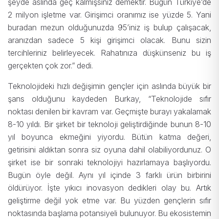
şeyde aslında geç kalmışsınız demektir. Bugün Türkiye’de
2 milyon işletme var. Girişimci oranımız ise yüzde 5. Yani
buradan mezun olduğunuzda 95’iniz iş bulup çalışacak,
aranızdan sadece 5 kişi girişimci olacak. Bunu sizin
tercihleriniz belirleyecek. Rahatınıza düşkünseniz bu iş
gerçekten çok zor.” dedi.
Teknolojideki hızlı değişimin gençler için aslında büyük bir
şans olduğunu kaydeden Burkay, “Teknolojide sıfır
noktası denilen bir kavram var. Geçmişte burayı yakalamak
8-10 yıldı. Bir şirket bir teknoloji geliştirdiğinde bunun 8-10
yıl boyunca ekmeğini yiyordu. Bütün katma değeri,
getirisini aldıktan sonra siz oyuna dahil olabiliyordunuz. O
şirket ise bir sonraki teknolojiyi hazırlamaya başlıyordu.
Bugün öyle değil. Aynı yıl içinde 3 farklı ürün birbirini
öldürüyor. İşte yıkıcı inovasyon dedikleri olay bu. Artık
geliştirme değil yok etme var. Bu yüzden gençlerin sıfır
noktasında başlama potansiyeli bulunuyor. Bu ekosistemin