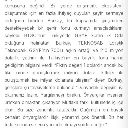
konusuna değindi. Bir yerde girişimcilik ekosistemi
oluşturmak için en fazla ihtiyaç duyulan şeyin sermaye
olduğunu belirten Burkay, bu kapsamda girişimcileri
destekleyecek bir şehir fonu kurmayı amaçladıklarını
söyledi. BTSO’nun Türkiye’de GSYF kuran ilk Oda
olduğunu hatırlatan Burkay, TEKNOSAB Lojistik
Teknopark GSYF’nin 700’ü aşkın ortağı ve 210 milyon
dolarlık yatırımı ile Türkiye’nin en büyük fonu haline
geldiğinin bilgisini verdi. “Fikrin değeri 1 dolardır ancak bu
fikri ürüne dönüştürmek milyon dolara, kitleler ile
buluşturmak ise milyar dolarlara ulaştırır.” diyen Burkay,
gençlere şu tavsiyelerde bulundu: “Dünyadaki değişimi iyi
okumanız lazım. Yargılamayı bırakın. Önyargılar insanları
üretken olmaktan çıkarıyor. Mutlaka farklı kültürlerle iç içe
olun. Bu size zenginlik katacaktır. Çağımızın en büyük
cehaleti önyargılardır. İlişki yönetimi çok önemli. Biz her
türlü konuda sizlerin yanında olmayı sürdüreceğiz.”