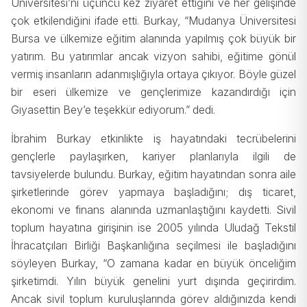
Üniversitesi’ni üçüncü kez ziyaret ettiğini ve her gelişinde
çok etkilendiğini ifade etti. Burkay, “Mudanya Üniversitesi
Bursa ve ülkemize eğitim alanında yapılmış çok büyük bir
yatırım. Bu yatırımlar ancak vizyon sahibi, eğitime gönül
vermiş insanların adanmışlığıyla ortaya çıkıyor. Böyle güzel
bir eseri ülkemize ve gençlerimize kazandırdığı için
Gıyasettin Bey’e teşekkür ediyorum.” dedi.
İbrahim Burkay etkinlikte iş hayatındaki tecrübelerini
gençlerle paylaşırken, kariyer planlarıyla ilgili de
tavsiyelerde bulundu. Burkay, eğitim hayatından sonra aile
şirketlerinde görev yapmaya başladığını; dış ticaret,
ekonomi ve finans alanında uzmanlaştığını kaydetti. Sivil
toplum hayatına girişinin ise 2005 yılında Uludağ Tekstil
İhracatçıları Birliği Başkanlığına seçilmesi ile başladığını
söyleyen Burkay, “O zamana kadar en büyük önceliğim
şirketimdi. Yılın büyük genelini yurt dışında geçirirdim.
Ancak sivil toplum kuruluşlarında görev aldığınızda kendi