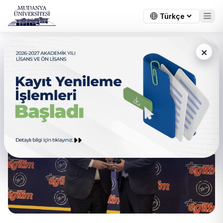
×
Gıyasettin Bingöl’e Yaşam
Boyu Eğitim Ödülü