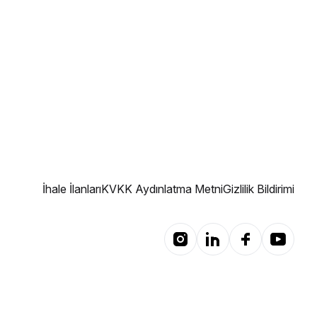
İhale İlanları
KVKK Aydınlatma Metni
Gizlilik Bildirimi