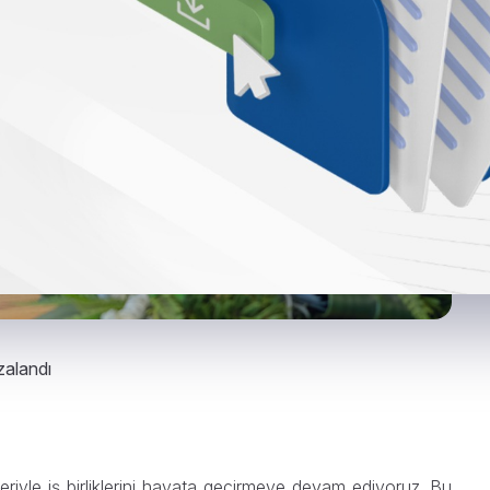
zalandı
eriyle iş birliklerini hayata geçirmeye devam ediyoruz. Bu