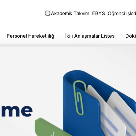
Akademik Takvim
EBYS
Öğrenci İşleri
Personel Hareketliliği
İkili Anlaşmalar Listesi
Dokü
icaret Borsası ile