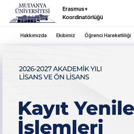
Erasmus+
Koordinatörlüğü
Hakkımızda
Ekibimiz
Öğrenci Hareketliliği
Matlı Holding Ve Bursa T
Protokol imzalandı