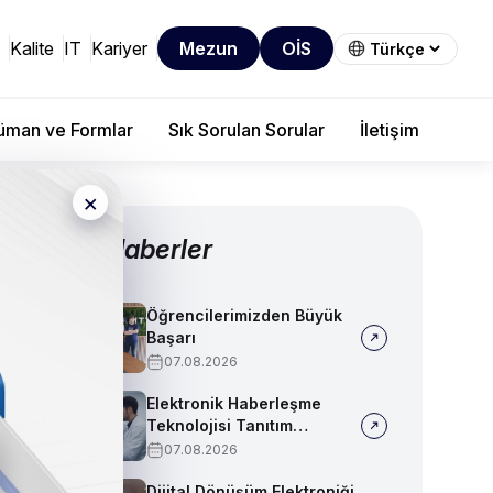
Kalite
IT
Kariyer
Mezun
OİS
man ve Formlar
Sık Sorulan Sorular
İletişim
×
Diğer Haberler
Öğrencilerimizden Büyük
Başarı
07.08.2026
Elektronik Haberleşme
Teknolojisi Tanıtım
Videosu
07.08.2026
Dijital Dönüşüm Elektroniği