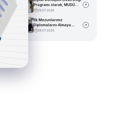
Programı olarak, MUDÜ
Tercih Tanıtım Günleri'nde
29.07.2026
biz de yerimizi aldık
İlk Mezunlarımız
Diplomalarını Almaya
Başladı
28.07.2026