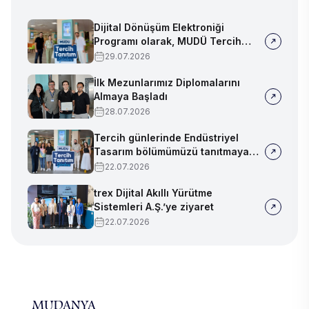
Dijital Dönüşüm Elektroniği
Programı olarak, MUDÜ Tercih
Tanıtım Günleri'nde biz de
29.07.2026
yerimizi aldık
İlk Mezunlarımız Diplomalarını
Almaya Başladı
28.07.2026
Tercih günlerinde Endüstriyel
Tasarım bölümümüzü tanıtmaya
devam ediyoruz!
22.07.2026
trex Dijital Akıllı Yürütme
Sistemleri A.Ş.’ye ziyaret
22.07.2026