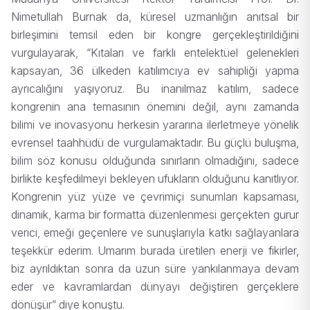
Nimetullah Burnak da, küresel uzmanlığın anıtsal bir
birleşimini temsil eden bir kongre gerçekleştirildiğini
vurgulayarak, “Kıtaları ve farklı entelektüel gelenekleri
kapsayan, 36 ülkeden katılımcıya ev sahipliği yapma
ayrıcalığını yaşıyoruz. Bu inanılmaz katılım, sadece
kongrenin ana temasının önemini değil, aynı zamanda
bilimi ve inovasyonu herkesin yararına ilerletmeye yönelik
evrensel taahhüdü de vurgulamaktadır. Bu güçlü buluşma,
bilim söz konusu olduğunda sınırların olmadığını, sadece
birlikte keşfedilmeyi bekleyen ufukların olduğunu kanıtlıyor.
Kongrenin yüz yüze ve çevrimiçi sunumları kapsaması,
dinamik, karma bir formatta düzenlenmesi gerçekten gurur
verici, emeği geçenlere ve sunuşlarıyla katkı sağlayanlara
teşekkür ederim. Umarım burada üretilen enerji ve fikirler,
biz ayrıldıktan sonra da uzun süre yankılanmaya devam
eder ve kavramlardan dünyayı değiştiren gerçeklere
dönüşür” diye konuştu.