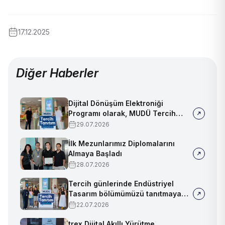
17.12.2025
Diğer Haberler
Dijital Dönüşüm Elektroniği
Programı olarak, MUDÜ Tercih
Tanıtım Günleri'nde biz de
29.07.2026
yerimizi aldık
İlk Mezunlarımız Diplomalarını
Almaya Başladı
28.07.2026
Tercih günlerinde Endüstriyel
Tasarım bölümümüzü tanıtmaya
devam ediyoruz!
22.07.2026
trex Dijital Akıllı Yürütme