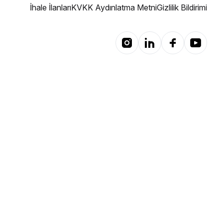
İhale İlanları
KVKK Aydınlatma Metni
Gizlilik Bildirimi