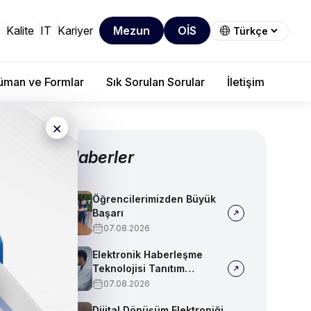
Kalite
IT
Kariyer
Mezun
OİS
man ve Formlar
Sık Sorulan Sorular
İletişim
×
Diğer Haberler
Öğrencilerimizden Büyük
Başarı
07.08.2026
Elektronik Haberleşme
Teknolojisi Tanıtım
Videosu
07.08.2026
Dijital Dönüşüm Elektroniği