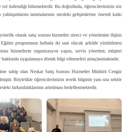
ir rol üstlendiği bilinmektedir. Bu doğrultuda, öğrencilerimizin söz
 yaklaşımlarını tanımalarının mesleki gelişimlerine önemli katkı
nelik olarak satış sonrası hizmetler süreci ve yönetimine ilişkin
 Eğitim programının haftada iki saat olacak şekilde yürütülmesi
rası hizmetlerin organizasyon yapısı, servis yönetimi, müşteri
alar hakkında uygulamaya dönük bilgi edinmeleri amaçlanmaktadır.
yime sahip olan Neskar Satış Sonrası Hizmetler Müdürü Cengiz
ştir. Böylelikle öğrencilerimizin teorik bilginin yanı sıra sektör
leki farkındalıklarının artırılması hedeflenmektedir.