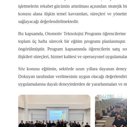
işletmelerin rekabet gücünün artırılması açısından stratejik b
konusu alana ilişkin temel kavramları, süreçleri ve yönetim
sağlayacağı değerlendirilmektedir.
Bu kapsamda, Otomotiv Teknolojisi Programı öğrencilerine yö
toplam üç hafta sürecek bir eğitim programı planlanmıştır.
öngörülmüştür. Program kapsamında öğrencilerin satış son
ilişkileri süreçleri, hizmet kalitesi ve operasyonel uygulam
Söz konusu eğitimin, sektörde uzun yıllara dayanan dene
Dokuyan tarafından verilmesinin uygun olacağı değerlendirilmi
uygulamalarına dayalı deneyimlerden de yararlanmaları ve mes