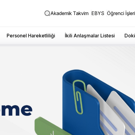
Akademik Takvim
EBYS
Öğrenci İşleri
Personel Hareketliliği
İkili Anlaşmalar Listesi
Dokü
engiz DOKUYAN’ın SSH