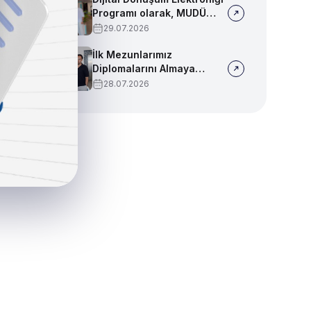
Programı olarak, MUDÜ
Tercih Tanıtım Günleri'nde
29.07.2026
biz de yerimizi aldık
İlk Mezunlarımız
Diplomalarını Almaya
Başladı
28.07.2026