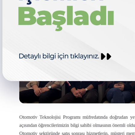
Otomotiv Teknolojisi Programı müfredatında doğrudan yer a
açısından öğrencilerimizin bilgi sahibi olmasının önemli olduğ
Otomotiv sektöründe satış sonrası hizmetlerin, müşteri memnu