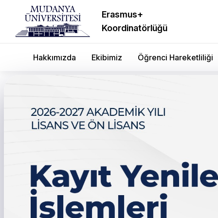
Erasmus+
Koordinatörlüğü
Hakkımızda
Ekibimiz
Öğrenci Hareketliliği
NESKAR SSH Müdürü C
Eğitimi Dersi