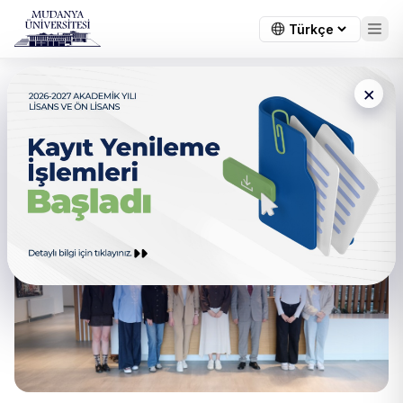
×
Öğrencilerimizden TÜBİTAK
2209-A Programında Büyük
Başarı