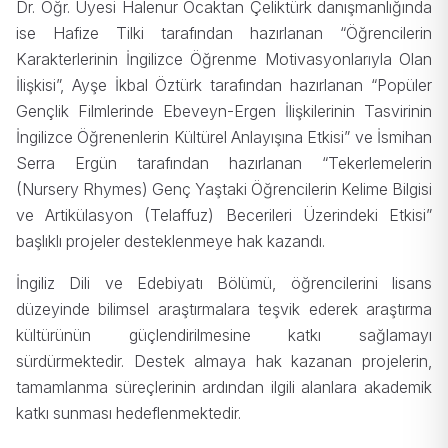
Dr. Öğr. Üyesi Halenur Ocaktan Çeliktürk danışmanlığında
ise Hafize Tilki tarafından hazırlanan “Öğrencilerin
Karakterlerinin İngilizce Öğrenme Motivasyonlarıyla Olan
İlişkisi”, Ayşe İkbal Öztürk tarafından hazırlanan “Popüler
Gençlik Filmlerinde Ebeveyn-Ergen İlişkilerinin Tasvirinin
İngilizce Öğrenenlerin Kültürel Anlayışına Etkisi” ve İsmihan
Serra Ergün tarafından hazırlanan “Tekerlemelerin
(Nursery Rhymes) Genç Yaştaki Öğrencilerin Kelime Bilgisi
ve Artikülasyon (Telaffuz) Becerileri Üzerindeki Etkisi”
başlıklı projeler desteklenmeye hak kazandı.
İngiliz Dili ve Edebiyatı Bölümü, öğrencilerini lisans
düzeyinde bilimsel araştırmalara teşvik ederek araştırma
kültürünün güçlendirilmesine katkı sağlamayı
sürdürmektedir. Destek almaya hak kazanan projelerin,
tamamlanma süreçlerinin ardından ilgili alanlara akademik
katkı sunması hedeflenmektedir.