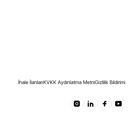
İhale İlanları
KVKK Aydınlatma Metni
Gizlilik Bildirimi