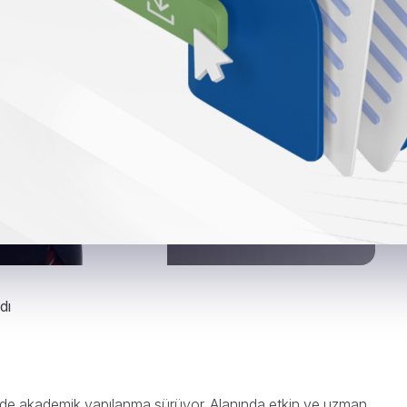
dı
inde akademik yapılanma sürüyor. Alanında etkin ve uzman