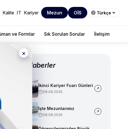
Kalite
IT
Kariyer
Mezun
OİS
man ve Formlar
Sık Sorulan Sorular
İletişim
×
Diğer Haberler
İkinci Kariyer Fuarı Günleri
08.08.2026
İşte Mezunlarımız
08.08.2026
Öğrencilerimizden Büyük