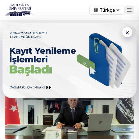
×
Rektörümüz Cumhurbaşkanı
Erdoğan Tarafından Asaleten
Atandı!