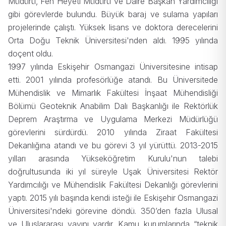
Müdürü, Fen Heyeti Müdürü ve Daire Başkan Yardımcılığı
gibi görevlerde bulundu. Büyük baraj ve sulama yapıları
projelerinde çalıştı. Yüksek lisans ve doktora derecelerini
Orta Doğu Teknik Üniversitesi'nden aldı. 1995 yılında
doçent oldu.
1997 yılında Eskişehir Osmangazi Üniversitesine intisap
etti. 2001 yılında profesörlüğe atandı. Bu Üniversitede
Mühendislik ve Mimarlık Fakültesi İnşaat Mühendisliği
Bölümü Geoteknik Anabilim Dalı Başkanlığı ile Rektörlük
Deprem Araştırma ve Uygulama Merkezi Müdürlüğü
görevlerini sürdürdü. 2010 yılında Ziraat Fakültesi
Dekanlığına atandı ve bu görevi 3 yıl yürüttü. 2013-2015
yılları arasında Yükseköğretim Kurulu'nun talebi
doğrultusunda iki yıl süreyle Uşak Üniversitesi Rektör
Yardımcılığı ve Mühendislik Fakültesi Dekanlığı görevlerini
yaptı. 2015 yılı başında kendi isteği ile Eskişehir Osmangazi
Üniversitesi'ndeki görevine döndü. 350’den fazla Ulusal
ve Uluslararası yayını vardır. Kamu kurumlarında “teknik