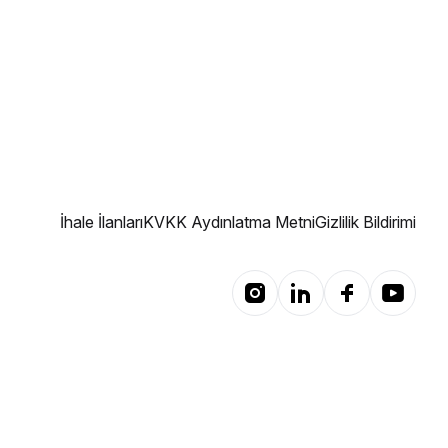
İhale İlanları
KVKK Aydınlatma Metni
Gizlilik Bildirimi