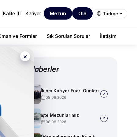
Kalite
IT
Kariyer
Mezun
OİS
man ve Formlar
Sık Sorulan Sorular
İletişim
×
Diğer Haberler
İkinci Kariyer Fuarı Günleri
08.08.2026
İşte Mezunlarımız
08.08.2026
Öğrencilerimizden Büyük