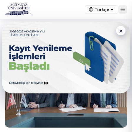
×
Uludağ Elektrik İle İş Birliği
Protokolü İmzalandı