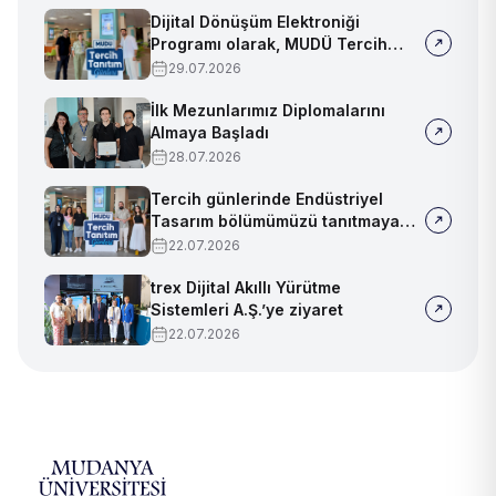
Dijital Dönüşüm Elektroniği
Programı olarak, MUDÜ Tercih
Tanıtım Günleri'nde biz de
29.07.2026
yerimizi aldık
İlk Mezunlarımız Diplomalarını
Almaya Başladı
28.07.2026
Tercih günlerinde Endüstriyel
Tasarım bölümümüzü tanıtmaya
devam ediyoruz!
22.07.2026
trex Dijital Akıllı Yürütme
Sistemleri A.Ş.’ye ziyaret
22.07.2026