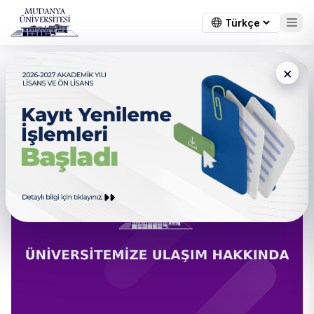
×
← Tüm duyurular
14-U Burulaş otobüsü sefer
saatleri