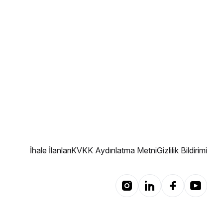
İhale İlanları
KVKK Aydınlatma Metni
Gizlilik Bildirimi