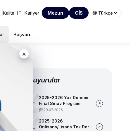
Kalite
IT
Kariyer
Mezun
OİS
ar
Başvuru
×
Diğer Duyurular
2025-2026 Yaz Dönemi
Final Sınav Programı
29.07.2026
2025-2026
Önlisans/Lisans Tek Ders