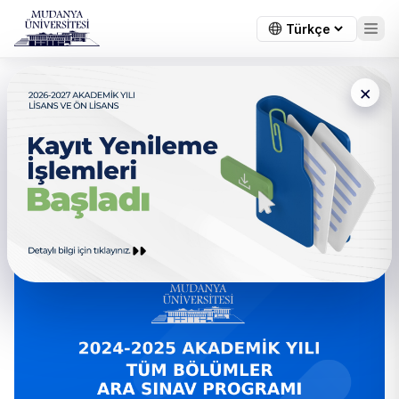
×
← Tüm duyurular
2024-2025 Akademik Yılı Tüm
Bölümler Ara Güz Dönemi
Sınav Programı