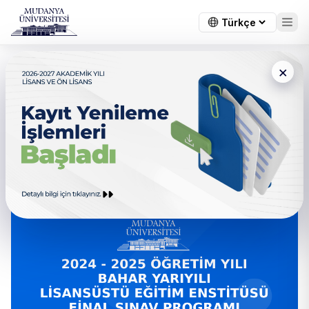
×
← Tüm duyurular
2024-2025 Öğretim Yılı Bahar
Yarıyılı Lisansüstü Eğitim
Enstitüsü Final Sınav Programı