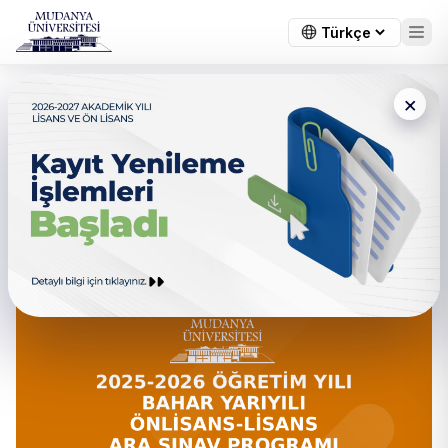
×
← Tüm duyurular
2025-2026 Öğretim Yılı Bahar
Yarıyılı Önlisans-Lisans Ara
Sınav programı