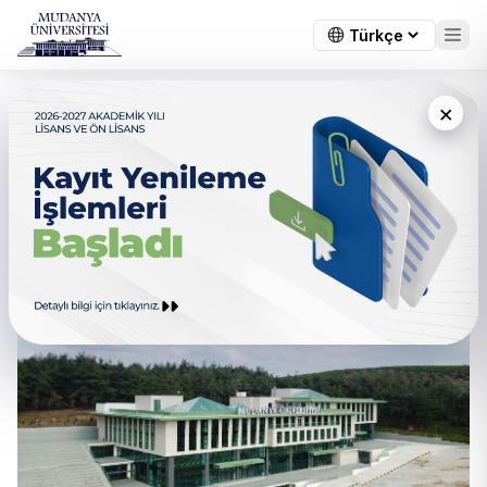
×
← Tüm duyurular
2026-2027 Lisansüstü
Başvuruları Başladı