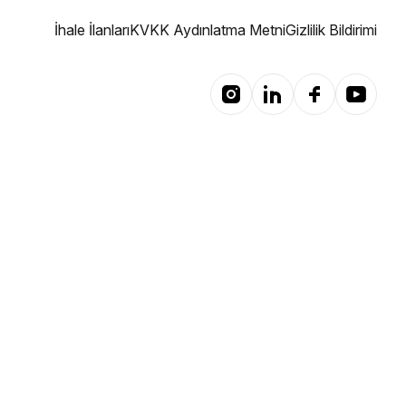
İhale İlanları
KVKK Aydınlatma Metni
Gizlilik Bildirimi