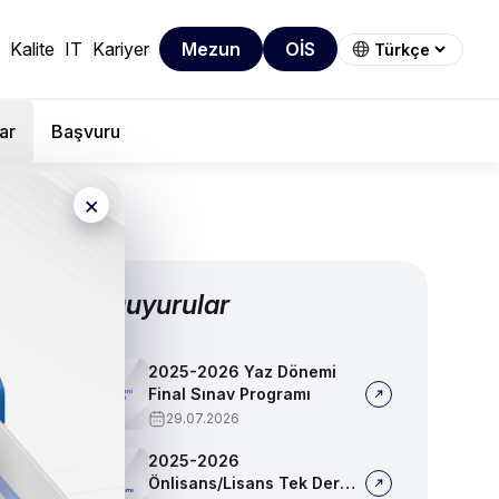
Kalite
IT
Kariyer
Mezun
OİS
ar
Başvuru
×
Diğer Duyurular
2025-2026 Yaz Dönemi
Final Sınav Programı
29.07.2026
2025-2026
Önlisans/Lisans Tek Ders