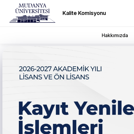
Kalite Komisyonu
Hakkımızda
← Tüm duyurular
29 Eylül 2025 İngilizce H
Sınavı Ulaşım Hakkında