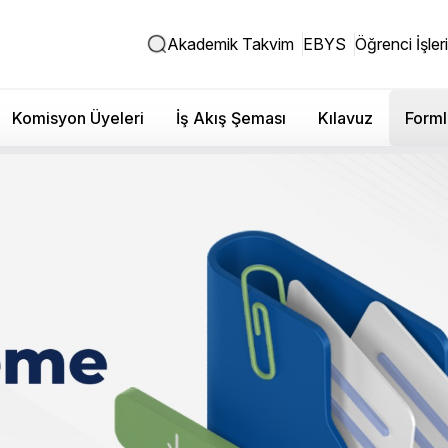
Akademik Takvim
EBYS
Öğrenci İşleri
Komisyon Üyeleri
İş Akış Şeması
Kılavuz
Forml
azırlık Sınıfı Muafiyet