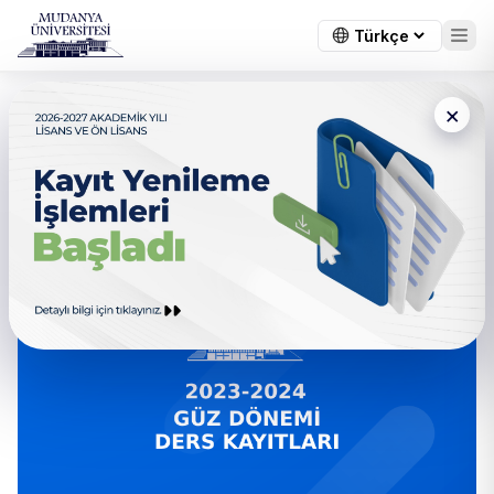
×
← Tüm duyurular
Ders Kayıtları Hakkında
Bilgilendirme