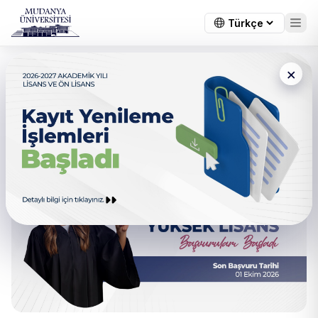
×
← Tüm duyurular
İşletme Tezli