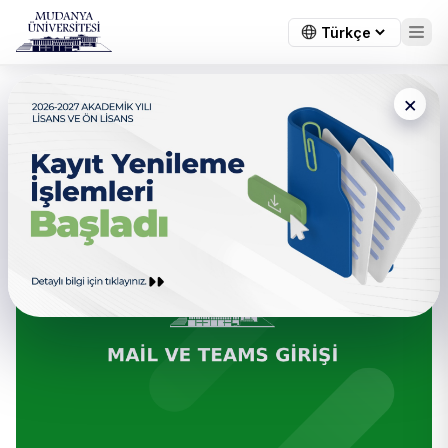
×
← Tüm duyurular
Mail ve Microsoft Teams Girişi
Hakkında Bilgilendirme