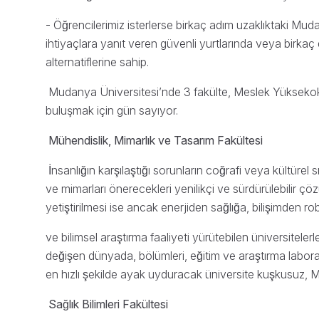
- Öğrencilerimiz isterlerse birkaç adım uzaklıktaki Mu
ihtiyaçlara yanıt veren güvenli yurtlarında veya birk
alternatiflerine sahip.
Mudanya Üniversitesi’nde 3 fakülte, Meslek Yüksekokul
buluşmak için gün sayıyor.
Mühendislik, Mimarlık ve Tasarım Fakültesi
İnsanlığın karşılaştığı sorunların coğrafi veya kültür
ve mimarları önerecekleri yenilikçi ve sürdürülebilir ç
yetiştirilmesi ise ancak enerjiden sağlığa, bilişimden ro
ve bilimsel araştırma faaliyeti yürütebilen üniversiteler
değişen dünyada, bölümleri, eğitim ve araştırma lab
en hızlı şekilde ayak uyduracak üniversite kuşkusuz, M
Sağlık Bilimleri Fakültesi