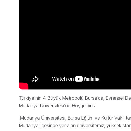
Türkiye’nin 4. Büyük Metropolü Bursa’da, Evrensel De
Mudanya Üniversitesi’ne Hoşgeldiniz
Mudanya Üniversitesi, Bursa Eğitim ve Kültür Vakfı t
Mudanya ilçesinde yer alan üniversitemiz, yüksek stan