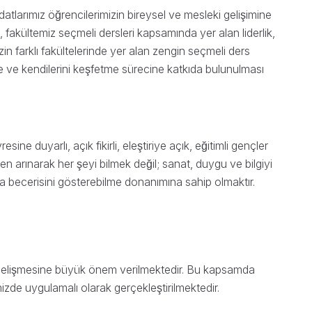
datlarımız öğrencilerimizin bireysel ve mesleki gelişimine
 fakültemiz seçmeli dersleri kapsamında yer alan liderlik,
izin farklı fakültelerinde yer alan zengin seçmeli ders
ine ve kendilerini keşfetme sürecine katkıda bulunulması
sine duyarlı, açık fikirli, eleştiriye açık, eğitimli gençler
ten arınarak her şeyi bilmek değil; sanat, duygu ve bilgiyi
lma becerisini gösterebilme donanımına sahip olmaktır.
gelişmesine büyük önem verilmektedir. Bu kapsamda
izde uygulamalı olarak gerçekleştirilmektedir.