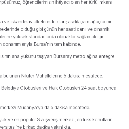
̈sümüz, öğrencilerimizin ihtiyacı olan her türlü imkanı
 İskandinav ülkelerinde olan; asırlık çam ağaçlarının
klerinde olduğu gibi günün her saati canlı ve dinamik,
ilerine yüksek standartlarda olanaklar sağlamak için
lan donanımlarıyla Bursa’nın tam kalbinde.
ısının ana yükünü taşıyan Bursaray metro ağına entegre
nda bulunan Nilüfer Mahallelerine 5 dakika mesafede.
ir Belediye Otobüsleri ve Halk Otobüsleri 24 saat boyunca
ının merkezi Mudanya’ya da 5 dakika mesafede.
ük ve en popüler 3 alışveriş merkezi, en lüks konutların
sitesi’ne birkaç dakika yakınlıkta.