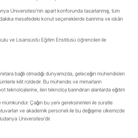
danya Üniversitesi’nin apart konforunda tasarlanmış, tüm
aç dakika mesafedeki konut seçeneklerde barınma ve iskân
u ve Lisansüstü Eğitim Enstitüsü öğrencileri ile
el sınırlara bağlı olmadığı dünyamızda, geleceğin mühendisleri
özümlerle kilit roldedir. Bu mühendis ve mimarların
bot teknolojilerine, ileri teknoloji barındıran alanlarda eğitim
le mümkündür. Çağın bu yeni gereksinimleri ile süratle
oratuvarları ve akademik personeli ile bu değişime ülkemizde
udanya Üniversitesi’dir.