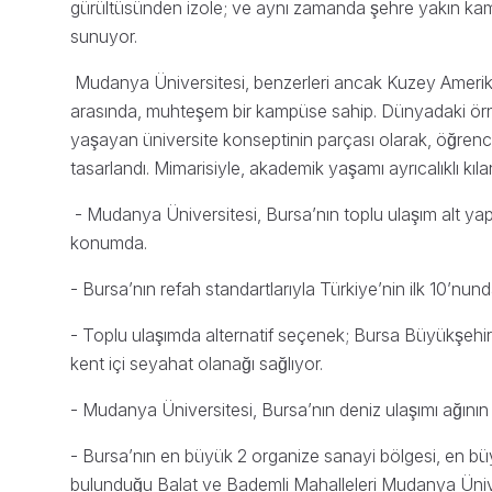
gürültüsünden izole; ve aynı zamanda şehre yakın kampu
sunuyor.
Mudanya Üniversitesi, benzerleri ancak Kuzey Amerika ve
arasında, muhteşem bir kampüse sahip. Dünyadaki örne
yaşayan üniversite konseptinin parçası olarak, öğrenc
tasarlandı. Mimarisiyle, akademik yaşamı ayrıcalıklı kı
- Mudanya Üniversitesi, Bursa’nın toplu ulaşım alt yap
konumda.
- Bursa’nın refah standartlarıyla Türkiye’nin ilk 10’nu
- Toplu ulaşımda alternatif seçenek; Bursa Büyükşeh
kent içi seyahat olanağı sağlıyor.
- Mudanya Üniversitesi, Bursa’nın deniz ulaşımı ağ
- Bursa’nın en büyük 2 organize sanayi bölgesi, en büy
bulunduğu Balat ve Bademli Mahalleleri Mudanya Üniver