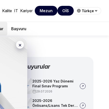
Kalite
IT
Kariyer
Mezun
OİS
ar
Başvuru
×
Diğer Duyurular
2025-2026 Yaz Dönemi
Final Sınav Programı
29.07.2026
2025-2026
Önlisans/Lisans Tek Ders