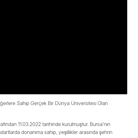
ğerlere Sahip Gerçek Bir Dünya Üniversitesi Olan
arafından 11.03.2022 tarihinde kurulmuştur. Bursa’nın
dartlarda donanıma sahip, yeşillikler arasında şehrin