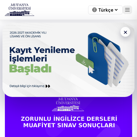
×
← Tüm duyurular
Zorunlu İngilizce Dersleri
Muafiyet Sınav Sonuçları
Açıklanmıştır