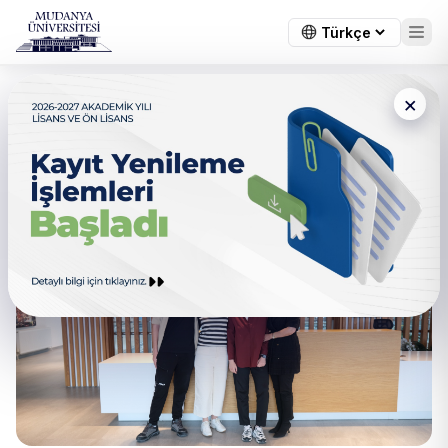
×
Bölümümüz Öğrencilerinden
Bir İlk: TÜBİTAK 2209-A
Desteği