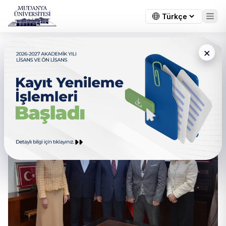
×
Bursa İl Sağlık Müdürlüğü ile
Uygulamalı Dersler Uygulama
Protokolü İmzalandı