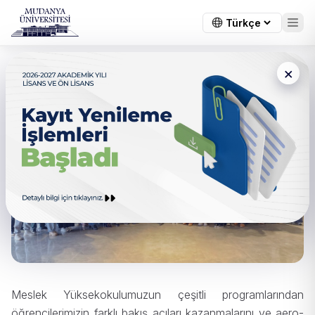
×
GUHEM Teknik Gezisi
Meslek Yüksekokulumuzun çeşitli programlarından
öğrencilerimizin farklı bakış açıları kazanmalarını ve aero-