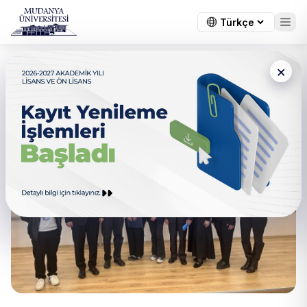
×
"İş Dünyasında Liderlik ve
Kariyer Yolculuğu" Semineri