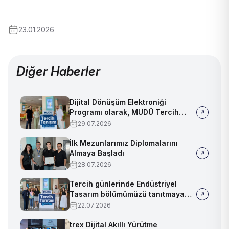
23.01.2026
Diğer Haberler
Dijital Dönüşüm Elektroniği
Programı olarak, MUDÜ Tercih
Tanıtım Günleri'nde biz de
29.07.2026
yerimizi aldık
İlk Mezunlarımız Diplomalarını
Almaya Başladı
28.07.2026
Tercih günlerinde Endüstriyel
Tasarım bölümümüzü tanıtmaya
devam ediyoruz!
22.07.2026
trex Dijital Akıllı Yürütme