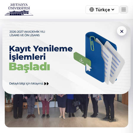
×
Koşulsuz Kabulle Çocuk
Koruma Çalıştayı için ilk Adım