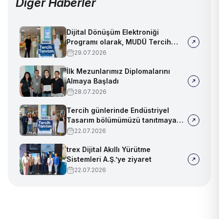
Diğer Haberler
Dijital Dönüşüm Elektroniği
Programı olarak, MUDÜ Tercih
Tanıtım Günleri'nde biz de
29.07.2026
yerimizi aldık
İlk Mezunlarımız Diplomalarını
Almaya Başladı
28.07.2026
Tercih günlerinde Endüstriyel
Tasarım bölümümüzü tanıtmaya
devam ediyoruz!
22.07.2026
trex Dijital Akıllı Yürütme
Sistemleri A.Ş.’ye ziyaret
22.07.2026