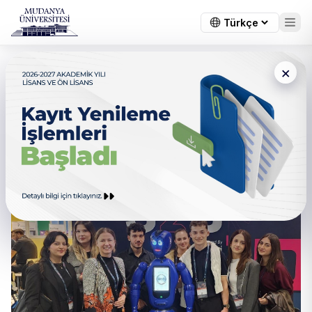
×
Ticaret Bakanlığı, Türkiye E-
Ticaret Haftası Etkinliği
(İstanbul)