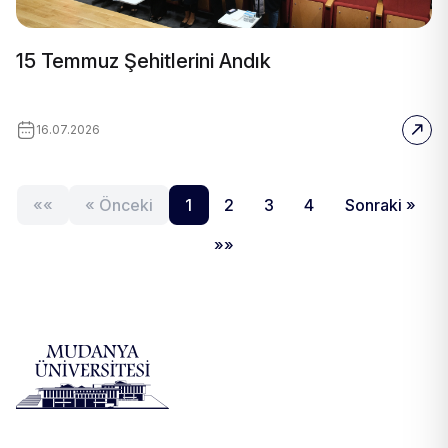
15 Temmuz Şehitlerini Andık
16.07.2026
««
« Önceki
1
2
3
4
Sonraki »
»»