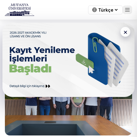
×
Bölümden Haberler
Tümü
Gündem
Genel Duyuru
Öğrenci Duyu