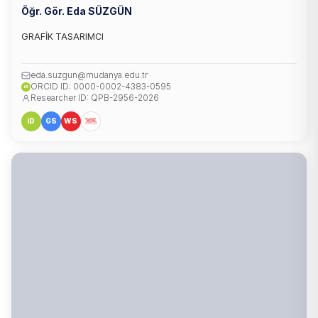
Öğr. Gör. Eda SÜZGÜN
GRAFİK TASARIMCI
eda.suzgun@mudanya.edu.tr
ORCID ID: 0000-0002-4383-0595
iD
Researcher ID: QPB-2956-2026
iD
GS
WS