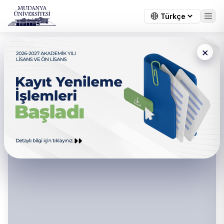
×
Lisansüstü Eğitim Enstitüsü -
Enstitü Kurulu