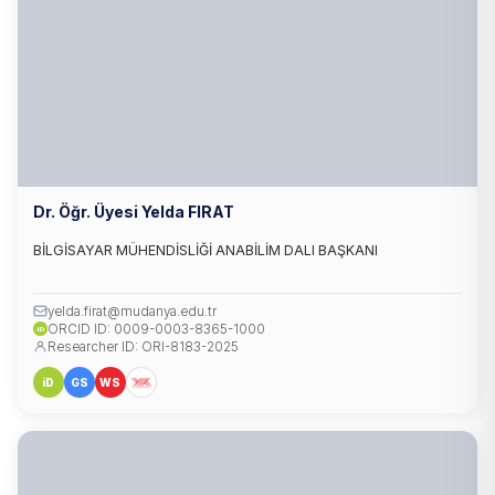
Dr. Öğr. Üyesi Yelda FIRAT
BİLGİSAYAR MÜHENDİSLİĞİ ANABİLİM DALI BAŞKANI
yelda.firat@mudanya.edu.tr
ORCID ID: 0009-0003-8365-1000
iD
Researcher ID: ORI-8183-2025
iD
GS
WS