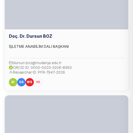
Doç. Dr. Dursun BOZ
İŞLETME ANABİLİM DALI BAŞKANI
dursun.boz@mudanya.edu.tr
ORCID ID: 0000-0003-3206-8950
iD
Researcher ID: PFR-7947-2026
iD
GS
WS