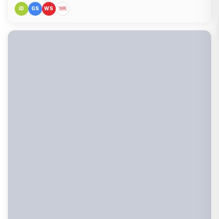
iD
GS
WS