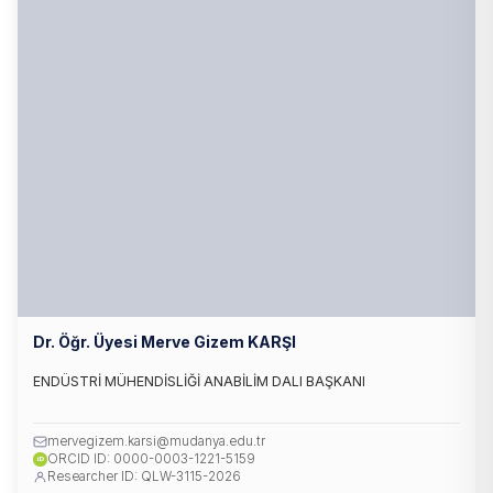
Dr. Öğr. Üyesi Merve Gizem KARŞI
ENDÜSTRİ MÜHENDİSLİĞİ ANABİLİM DALI BAŞKANI
mervegizem.karsi@mudanya.edu.tr
ORCID ID: 0000-0003-1221-5159
iD
Researcher ID: QLW-3115-2026