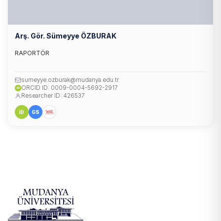
Arş. Gör. Sümeyye ÖZBURAK
RAPORTÖR
sumeyye.ozburak@mudanya.edu.tr
ORCID ID: 0009-0004-5692-2917
iD
Researcher ID: 426537
iD
GS