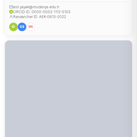
asli.yayak@mudanya.edu.tr
ORCID ID: 0000-0002-1112-5103
iD
Researcher ID: AEK-0613-2022
iD
GS