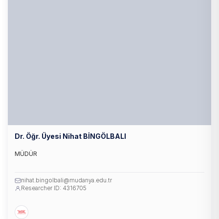
Dr. Öğr. Üyesi Nihat BİNGÖLBALI
MÜDÜR
nihat.bingolbali@mudanya.edu.tr
Researcher ID: 4316705