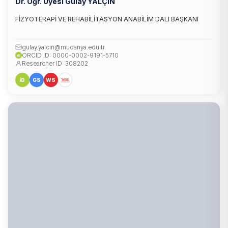
Dr. Öğr. Üyesi Gülay YALÇIN
FİZYOTERAPİ VE REHABİLİTASYON ANABİLİM DALI BAŞKANI
gulay.yalcin@mudanya.edu.tr
ORCID ID: 0000-0002-9191-5710
iD
Researcher ID: 308202
iD
GS
WS