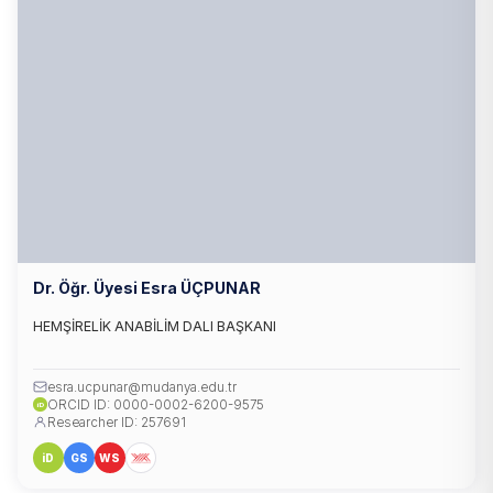
Dr. Öğr. Üyesi Esra ÜÇPUNAR
HEMŞİRELİK ANABİLİM DALI BAŞKANI
esra.ucpunar@mudanya.edu.tr
ORCID ID: 0000-0002-6200-9575
iD
Researcher ID: 257691
iD
GS
WS