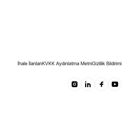
İhale İlanları
KVKK Aydınlatma Metni
Gizlilik Bildirimi