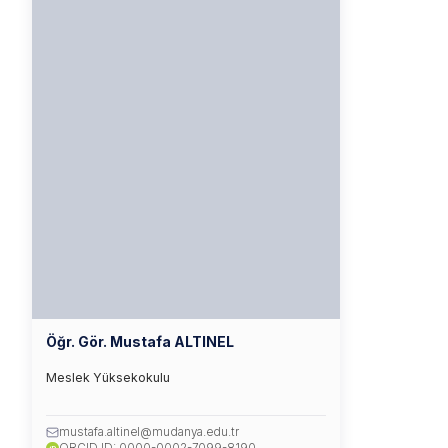
Öğr. Gör. Mustafa ALTINEL
Meslek Yüksekokulu
mustafa.altinel@mudanya.edu.tr
iD