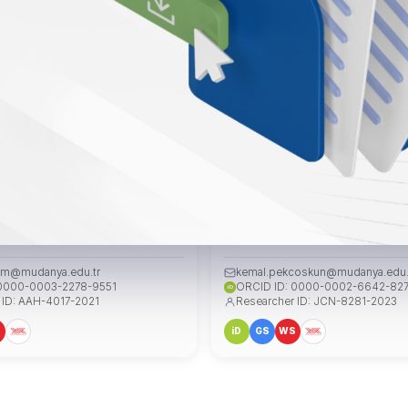
yesi Nergis ERDEM
Dr. Öğr. Üyesi KEMAL PEKC
 Mimarlık ve Tasarım Fakültesi
Sanat ve Sosyal Bilimler Fakültesi
em@mudanya.edu.tr
kemal.pekcoskun@mudanya.edu.
 0000-0003-2278-9551
ORCID ID: 0000-0002-6642-82
iD
 ID: AAH-4017-2021
Researcher ID: JCN-8281-2023
S
iD
GS
WS