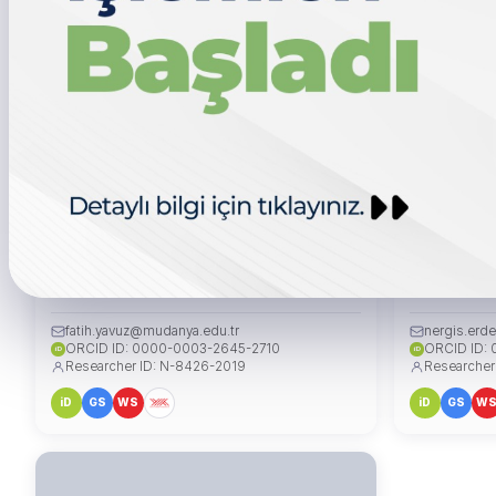
Dr. Öğr. Üyesi Fatih YAVUZ
Dr. Öğr. Ü
Erasmus+ Koordinatörü
Mühendislik,
fatih.yavuz@mudanya.edu.tr
nergis.erd
ORCID ID: 0000-0003-2645-2710
ORCID ID:
iD
iD
Researcher ID: N-8426-2019
Researcher
iD
GS
WS
iD
GS
W