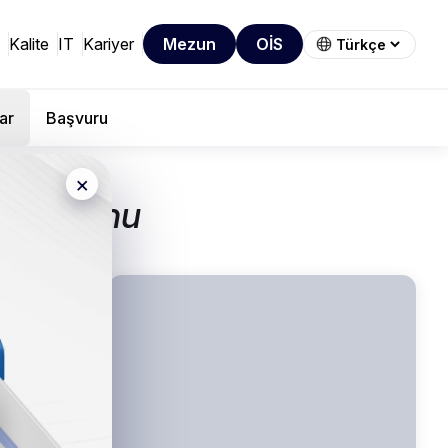
Kalite
IT
Kariyer
Mezun
OİS
ar
Başvuru
×
omisyonu