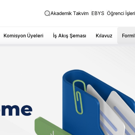
Akademik Takvim
EBYS
Öğrenci İşleri
Komisyon Üyeleri
İş Akış Şeması
Kılavuz
Forml
 Üniversitesi - Erasmus+ K