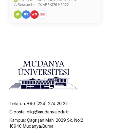
ORCID ID: 0000-0002-7099-8190
Researcher ID: ABF-3761-2022
iD
GS
WS
Telefon: +90 (224) 224 20 22
E-posta: bilgi@mudanya.edu.tr
Kampüs: Çağrışan Mah. 2029 Sk. No:2
16940 Mudanya/Bursa