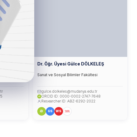
OŞKUN
Dr. Öğr. Üyesi Gülce DÖLKELEŞ
Sanat ve Sosyal Bilimler Fakültesi
tr
gulce.dolkeles@mudanya.edu.tr
75
ORCID ID: 0000-0002-2747-7648
iD
Researcher ID: ABZ-6292-2022
iD
GS
WS