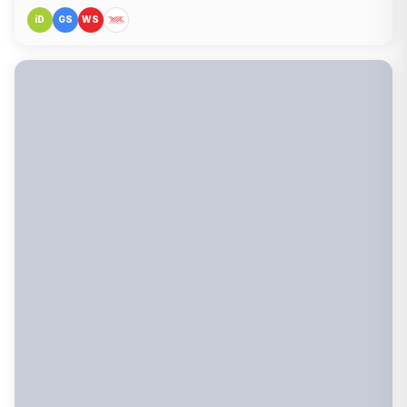
iD
GS
WS