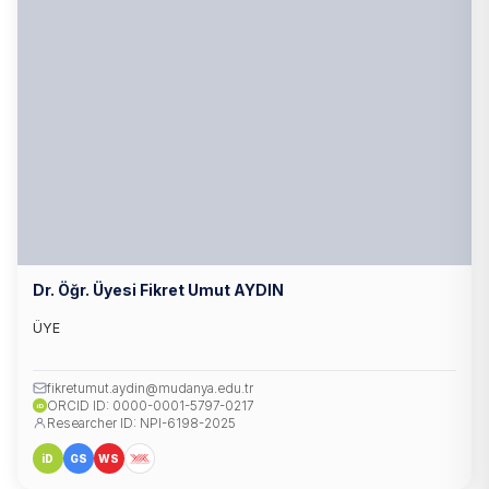
Dr. Öğr. Üyesi Fikret Umut AYDIN
ÜYE
fikretumut.aydin@mudanya.edu.tr
ORCID ID: 0000-0001-5797-0217
iD
Researcher ID: NPI-6198-2025
iD
GS
WS