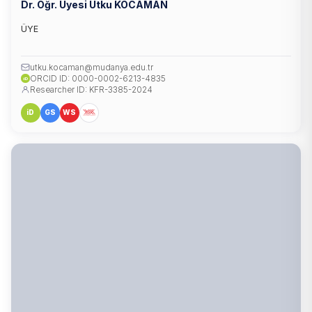
Dr. Öğr. Üyesi Utku KOCAMAN
ÜYE
utku.kocaman@mudanya.edu.tr
ORCID ID: 0000-0002-6213-4835
iD
Researcher ID: KFR-3385-2024
iD
GS
WS