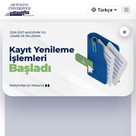
×
Mühendislik, Mimarlık ve
Tasarım Fakültesi - Birim İç
Değerlendirme Komisyonu