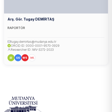
Arş. Gör. Tugay DEMİRTAŞ
RAPORTÖR
tugay.demirtas@mudanya.edu.tr
ORCID ID: 0000-0001-9570-3929
iD
Researcher ID: IWV-3272-2023
iD
GS
WS