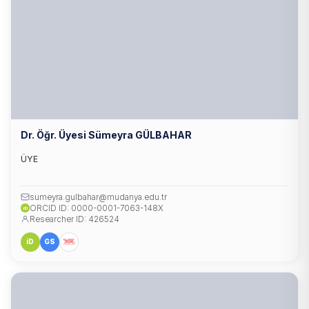
Dr. Öğr. Üyesi Sümeyra GÜLBAHAR
ÜYE
sumeyra.gulbahar@mudanya.edu.tr
ORCID ID: 0000-0001-7063-148X
iD
Researcher ID: 426524
iD
GS