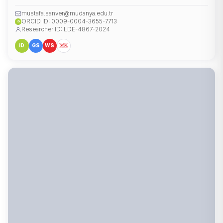
mustafa.sanver@mudanya.edu.tr
ORCID ID: 0009-0004-3655-7713
iD
Researcher ID: LDE-4867-2024
iD
GS
WS