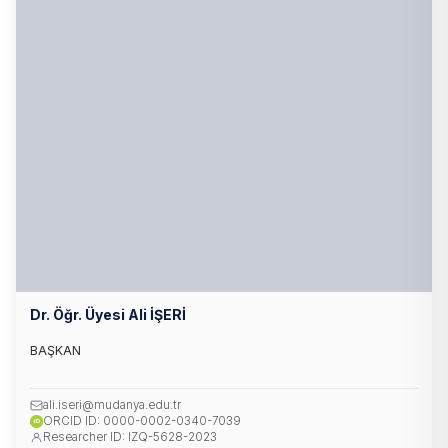
Dr. Öğr. Üyesi Ali İŞERİ
BAŞKAN
ali.iseri@mudanya.edu.tr
ORCID ID: 0000-0002-0340-7039
iD
Researcher ID: IZQ-5628-2023