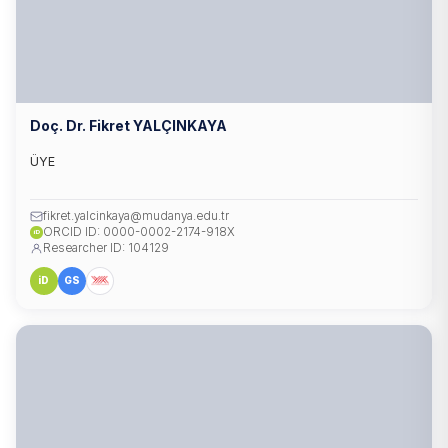
Doç. Dr. Fikret YALÇINKAYA
ÜYE
fikret.yalcinkaya@mudanya.edu.tr
ORCID ID: 0000-0002-2174-918X
iD
Researcher ID: 104129
iD
GS