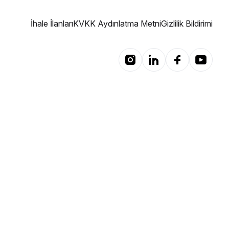
İhale İlanları
KVKK Aydınlatma Metni
Gizlilik Bildirimi