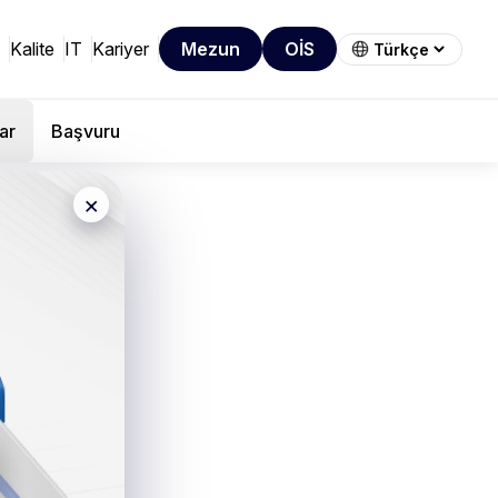
Kalite
IT
Kariyer
Mezun
OİS
ar
Başvuru
×