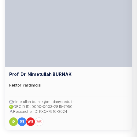
Prof. Dr. Nimetullah BURNAK
Rektör Yardımcısı
nimetullah.burnak@mudanya.edu.tr
ORCID ID: 0000-0003-2815-7950
iD
Researcher ID: KXQ-7910-2024
iD
GS
WS