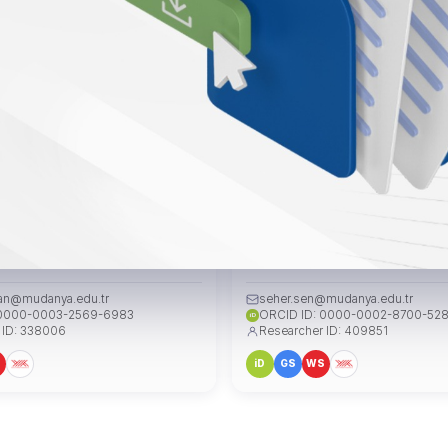
yesi Şerife ERASLAN
Dr. Öğr. Üyesi Seher ŞEN
ÜYE
slan@mudanya.edu.tr
seher.sen@mudanya.edu.tr
 0000-0003-2569-6983
ORCID ID: 0000-0002-8700-52
iD
 ID: 338006
Researcher ID: 409851
S
iD
GS
WS