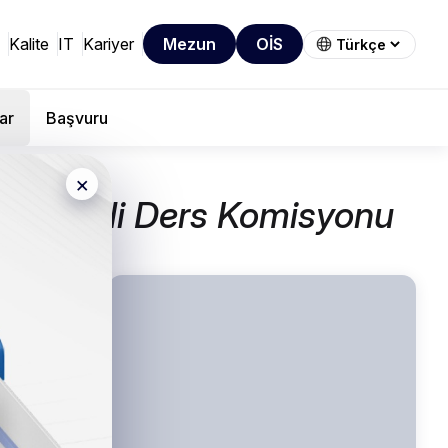
Kalite
IT
Kariyer
Mezun
OİS
ar
Başvuru
×
ve Seçmeli Ders Komisyonu