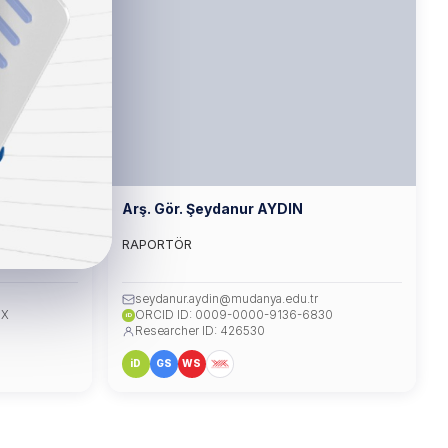
Arş. Gör. Şeydanur AYDIN
RAPORTÖR
seydanur.aydin@mudanya.edu.tr
8X
ORCID ID: 0009-0000-9136-6830
iD
Researcher ID: 426530
iD
GS
WS