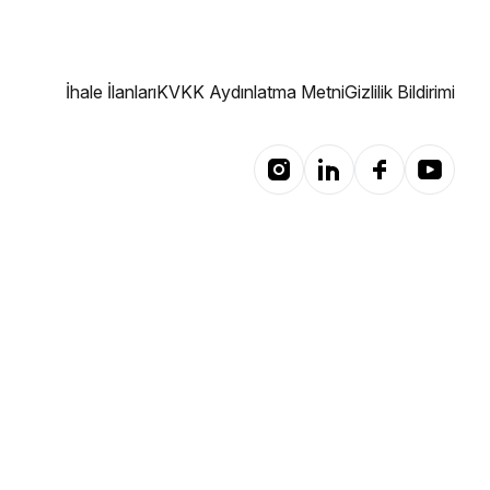
İhale İlanları
KVKK Aydınlatma Metni
Gizlilik Bildirimi