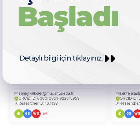
Doç. Dr. Şenay SARMASOĞLU
Dr. Öğr. Ü
KILIKÇIER
NAYMAN
BAŞKAN
ÜYE
senay.kilikcier@mudanya.edu.tr
serife.era
ORCID ID: 0000-0001-9220-5959
ORCID ID:
iD
iD
Researcher ID: 167438
Researcher
iD
GS
WS
iD
GS
W