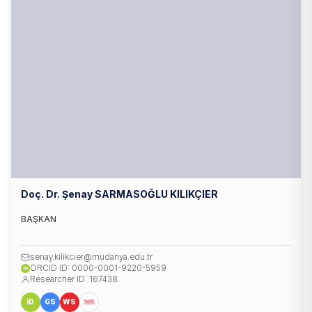
Doç. Dr. Şenay SARMASOĞLU KILIKÇIER
BAŞKAN
senay.kilikcier@mudanya.edu.tr
ORCID ID: 0000-0001-9220-5959
iD
Researcher ID: 167438
iD
GS
WS