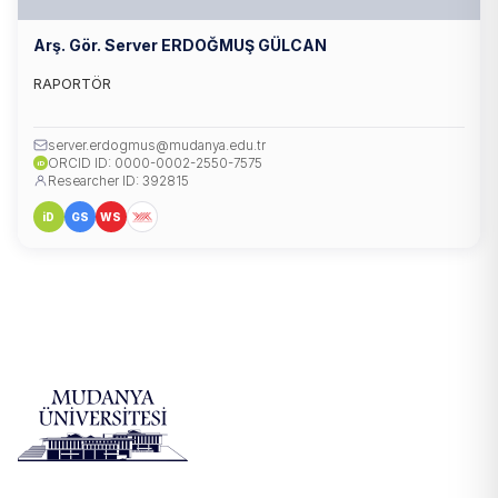
Arş. Gör. Server ERDOĞMUŞ GÜLCAN
RAPORTÖR
server.erdogmus@mudanya.edu.tr
ORCID ID: 0000-0002-2550-7575
iD
Researcher ID: 392815
iD
GS
WS