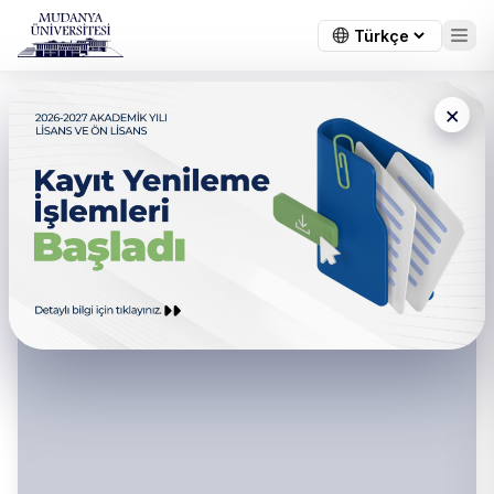
×
Sağlık Bilimleri Fakültesi -
Muafiyet ve İntibak Komisyonu