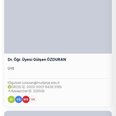
Dr. Öğr. Üyesi Gülşen ÖZDURAN
ÜYE
gulsen.ozduran@mudanya.edu.tr
ORCID ID: 0000-0001-9406-3165
iD
Researcher ID: 229345
iD
GS
WS