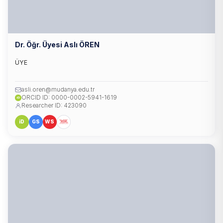
Dr. Öğr. Üyesi Aslı ÖREN
ÜYE
asli.oren@mudanya.edu.tr
ORCID ID: 0000-0002-5941-1619
iD
Researcher ID: 423090
iD
GS
WS