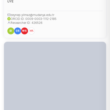
ÜYE
zeynep.yilmaz@mudanya.edu.tr
ORCID ID: 0009-0003-1112-2185
iD
Researcher ID: 426526
iD
GS
WS