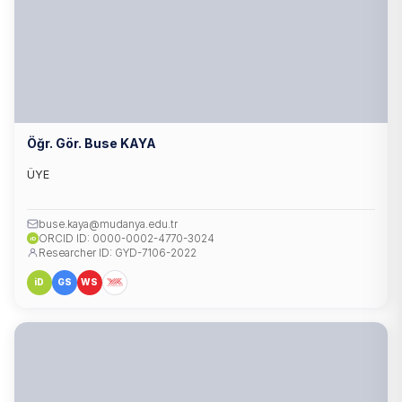
Öğr. Gör. Buse KAYA
ÜYE
buse.kaya@mudanya.edu.tr
ORCID ID: 0000-0002-4770-3024
iD
Researcher ID: GYD-7106-2022
iD
GS
WS