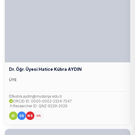
Dr. Öğr. Üyesi Hatice Kübra AYDIN
ÜYE
kubra.aydin@mudanya.edu.tr
ORCID ID: 0000-0002-2324-7247
iD
Researcher ID: QNZ-9229-2026
iD
GS
WS