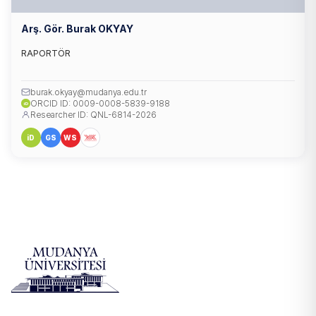
Arş. Gör. Burak OKYAY
RAPORTÖR
burak.okyay@mudanya.edu.tr
ORCID ID: 0009-0008-5839-9188
iD
Researcher ID: QNL-6814-2026
iD
GS
WS