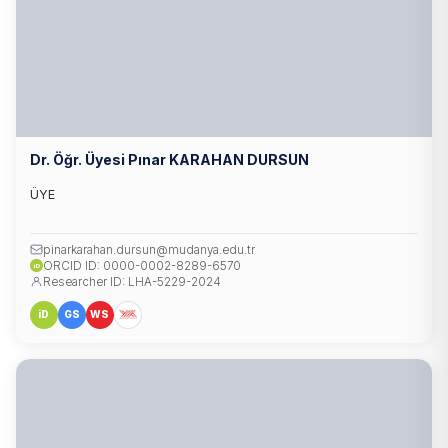
Dr. Öğr. Üyesi Pınar KARAHAN DURSUN
ÜYE
pinarkarahan.dursun@mudanya.edu.tr
ORCID ID: 0000-0002-8289-6570
iD
Researcher ID: LHA-5229-2024
iD
GS
WS