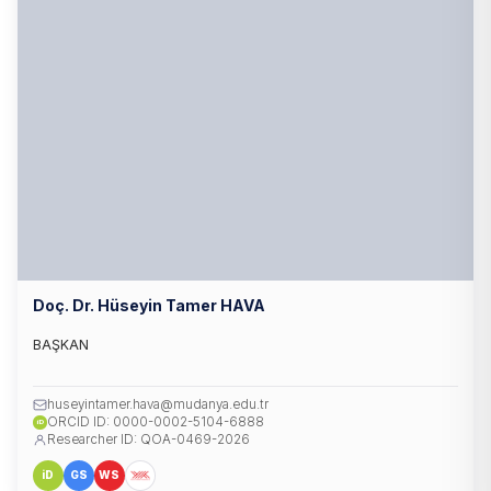
Doç. Dr. Hüseyin Tamer HAVA
BAŞKAN
huseyintamer.hava@mudanya.edu.tr
ORCID ID: 0000-0002-5104-6888
iD
Researcher ID: QOA-0469-2026
iD
GS
WS