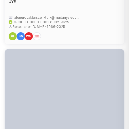
ÜYE
halenurocaktan.celikturk@mudanya.edu.tr
ORCID ID: 0000-0001-6802-9625
iD
Researcher ID: MHR-4966-2025
iD
GS
WS