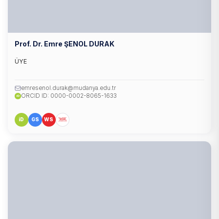
Prof. Dr. Emre ŞENOL DURAK
ÜYE
emresenol.durak@mudanya.edu.tr
ORCID ID: 0000-0002-8065-1633
iD
iD
GS
WS