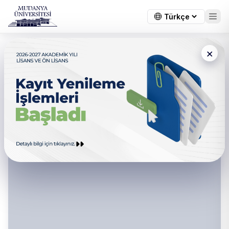
×
Sanat ve Sosyal Bilimler
Fakültesi - Yatay Geçiş
Komisyonu