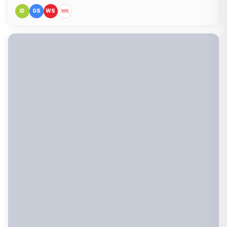
iD
GS
WS