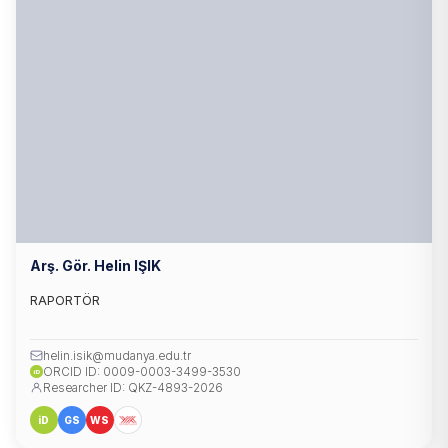
Arş. Gör. Helin IŞIK
RAPORTÖR
helin.isik@mudanya.edu.tr
ORCID ID: 0009-0003-3499-3530
iD
Researcher ID: QKZ-4893-2026
iD
GS
WS