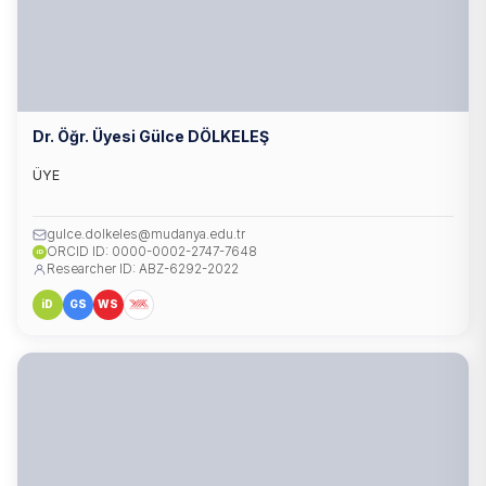
Dr. Öğr. Üyesi Gülce DÖLKELEŞ
ÜYE
gulce.dolkeles@mudanya.edu.tr
ORCID ID: 0000-0002-2747-7648
iD
Researcher ID: ABZ-6292-2022
iD
GS
WS