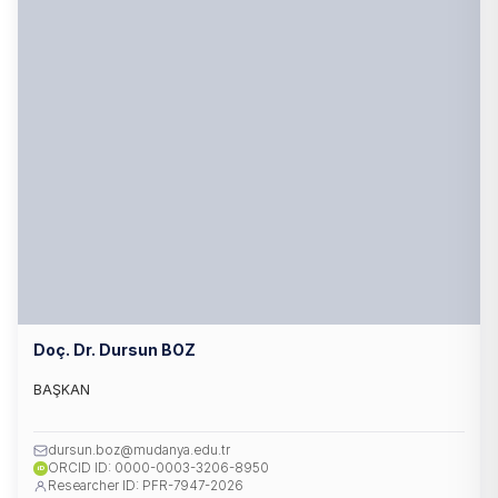
Doç. Dr. Dursun BOZ
BAŞKAN
dursun.boz@mudanya.edu.tr
ORCID ID: 0000-0003-3206-8950
iD
Researcher ID: PFR-7947-2026