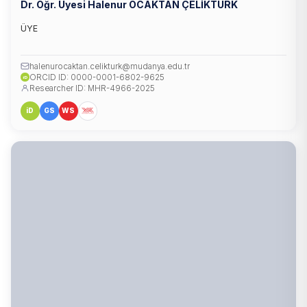
Dr. Öğr. Üyesi Halenur OCAKTAN ÇELİKTÜRK
ÜYE
halenurocaktan.celikturk@mudanya.edu.tr
ORCID ID: 0000-0001-6802-9625
iD
Researcher ID: MHR-4966-2025
iD
GS
WS