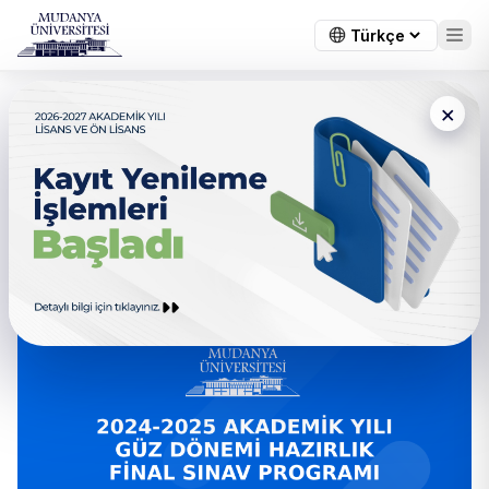
×
← Tüm duyurular
2024-2025 Akademik Yılı Güz
Dönemi Hazırlık Final Sınav
Programı